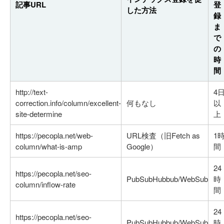
記事URL
登
した方法
録
ま
で
の
時
間
http://text-
4
correction.info/column/excellent-
何もなし
以
site-determine
上
https://pecopla.net/web-
URL検査（旧Fetch as
1
column/what-is-amp
Google）
間
24
https://pecopla.net/seo-
PubSubHubbub/WebSub
時
column/inflow-rate
間
24
https://pecopla.net/seo-
PubSubHubbub/WebSub
時