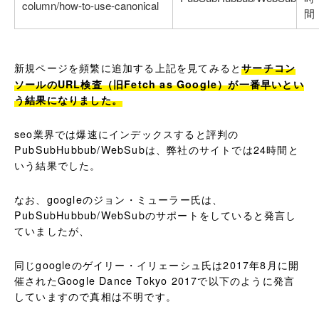
column/how-to-use-canonical
間
上記を見てみると
サーチコン
新規ページを頻繁に追加する
ソールのURL検査（旧Fetch as Google）が一番早いとい
う結果になりました。
seo業界では爆速にインデックスすると評判の
PubSubHubbub/WebSubは、弊社のサイトでは24時間と
いう結果でした。
なお、googleのジョン・ミューラー氏は、
PubSubHubbub/WebSubのサポートをしていると発言し
ていましたが、
同じgoogleのゲイリー・イリェーシュ氏は2017年8月に開
催されたGoogle Dance Tokyo 2017で以下のように発言
していますので真相は不明です。