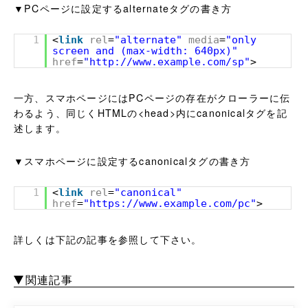
▼PCページに設定するalternateタグの書き方
1
<
link
rel
=
"alternate"
media
=
"only
screen and (max-width: 640px)"
href
=
"http://www.example.com/sp"
>
一方、スマホページにはPCページの存在がクローラーに伝
わるよう、同じくHTMLの<head>内にcanonicalタグを記
述します。
▼スマホページに設定するcanonicalタグの書き方
1
<
link
rel
=
"canonical"
href
=
"https://www.example.com/pc"
>
詳しくは下記の記事を参照して下さい。
関連記事