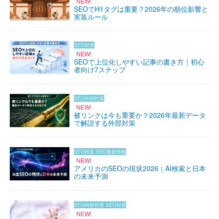
NEW!
SEOでH1タグは重要？2026年の順位影響と
実装ルール
SEO対策
NEW!
SEOで上位化しやすい記事の書き方｜初心
者向け7ステップ
SEO外部対策
NEW!
被リンクは今も重要か？2026年最新データ
で解説する外部対策
SEO対策
SEO最新情報
NEW!
アメリカのSEOの現状2026｜AI検索と日本
の未来予測
SEO内部対策
SEO対策
NEW!