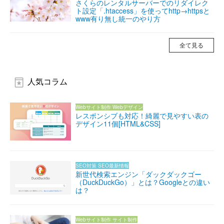
さくらのレンタルサーバーでのリダイレク
ト設定「.htaccess」を使ってhttp→httpsと
www有り無し統一のやり方
全て見る
人気コラム
Webサイト制作
Webデザイン
レスポンシブも対応！綺麗で見やすい表の
デザイン11個[HTML&CSS]
SEO対策
SEO最新情報
新世代検索エンジン「ダックダックゴー
（DuckDuckGo）」とは？Googleとの違い
は？
Webサイト制作
サイト制作