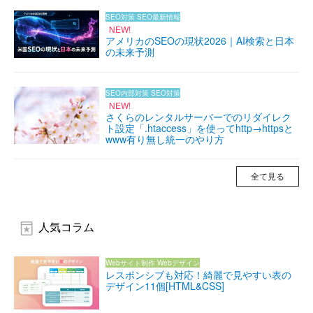
SEO対策
SEO最新情報
NEW!
アメリカのSEOの現状2026｜AI検索と日本
の未来予測
SEO内部対策
SEO対策
NEW!
さくらのレンタルサーバーでのリダイレク
ト設定「.htaccess」を使ってhttp→httpsと
www有り無し統一のやり方
全て見る
人気コラム
Webサイト制作
Webデザイン
レスポンシブも対応！綺麗で見やすい表の
デザイン11個[HTML&CSS]