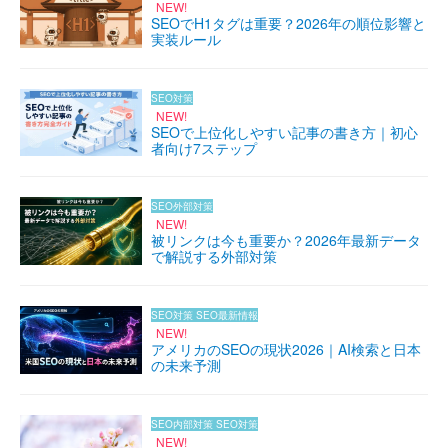
NEW!
SEOでH1タグは重要？2026年の順位影響と
実装ルール
SEO対策
NEW!
SEOで上位化しやすい記事の書き方｜初心
者向け7ステップ
SEO外部対策
NEW!
被リンクは今も重要か？2026年最新データ
で解説する外部対策
SEO対策
SEO最新情報
NEW!
アメリカのSEOの現状2026｜AI検索と日本
の未来予測
SEO内部対策
SEO対策
NEW!