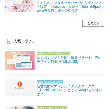
さくらのレンタルサーバーでのリダイレク
ト設定「.htaccess」を使ってhttp→httpsと
www有り無し統一のやり方
全て見る
人気コラム
Webサイト制作
Webデザイン
レスポンシブも対応！綺麗で見やすい表の
デザイン11個[HTML&CSS]
SEO対策
SEO最新情報
新世代検索エンジン「ダックダックゴー
（DuckDuckGo）」とは？Googleとの違い
は？
Webサイト制作
サイト制作