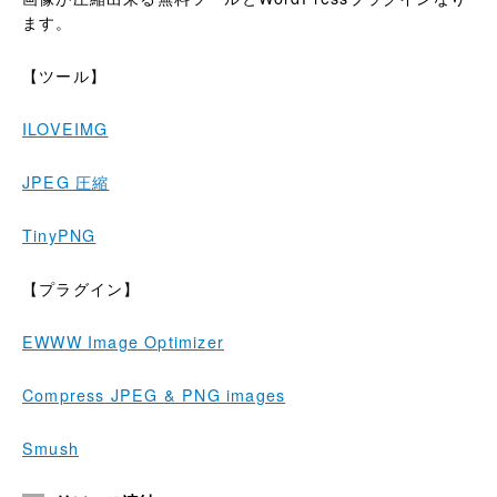
ます。
【ツール】
ILOVEIMG
JPEG 圧縮
TinyPNG
【プラグイン】
EWWW Image Optimizer
Compress JPEG & PNG images
Smush