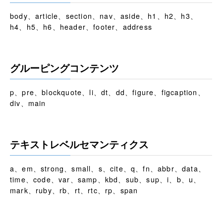
body、article、section、nav、aside、h1、h2、h3、
h4、h5、h6、header、footer、address
グルーピングコンテンツ
p、pre、blockquote、li、dt、dd、figure、figcaption、
div、main
テキストレベルセマンティクス
a、em、strong、small、s、cite、q、fn、abbr、data、
time、code、var、samp、kbd、sub、sup、i、b、u、
mark、ruby、rb、rt、rtc、rp、span