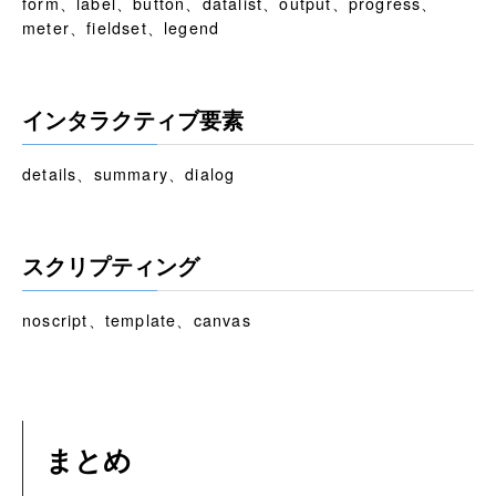
form、label、button、datalist、output、progress、
meter、fieldset、legend
インタラクティブ要素
details、summary、dialog
スクリプティング
noscript、template、canvas
まとめ