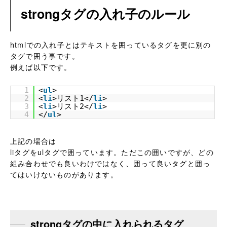
strongタグの入れ子のルール
htmlでの入れ子とはテキストを囲っているタグを更に別の
タグで囲う事です。
例えば以下です。
1
<
ul
>
2
<
li
>リスト1</
li
>
3
<
li
>リスト2</
li
>
4
</
ul
>
上記の場合は
liタグをulタグで囲っています。ただこの囲いですが、どの
組み合わせでも良いわけではなく、囲って良いタグと囲っ
てはいけないものがあります。
strongタグの中に入れられるタグ