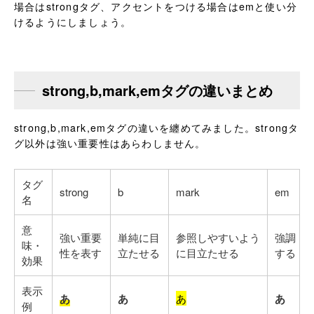
場合はstrongタグ、アクセントをつける場合はemと使い分
けるようにしましょう。
strong,b,mark,emタグの違いまとめ
strong,b,mark,emタグの違いを纏めてみました。strongタ
グ以外は強い重要性はあらわしません。
タグ
strong
b
mark
em
名
意
強い重要
単純に目
参照しやすいよう
強調
味・
性を表す
立たせる
に目立たせる
する
効果
表示
あ
あ
あ
あ
例