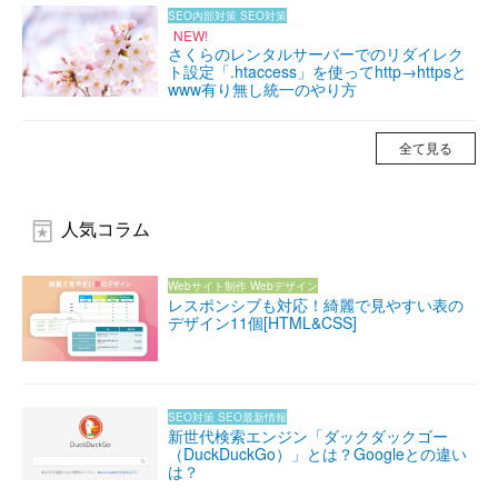
SEO内部対策
SEO対策
NEW!
さくらのレンタルサーバーでのリダイレク
ト設定「.htaccess」を使ってhttp→httpsと
www有り無し統一のやり方
全て見る
人気コラム
Webサイト制作
Webデザイン
レスポンシブも対応！綺麗で見やすい表の
デザイン11個[HTML&CSS]
SEO対策
SEO最新情報
新世代検索エンジン「ダックダックゴー
（DuckDuckGo）」とは？Googleとの違い
は？