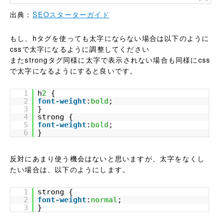
出典：
SEOスターターガイド
もし、hタグを使っても太字にならない場合は以下のように
cssで太字になるように調整してください
またstrongタグ同様に太字で表示されない場合も同様にcss
で太字になるようにすると良いです。
1
h
2
{
2
font-weight
:
bold
;
3
}
4
strong {
5
font-weight
:
bold
;
6
}
反対にあまり使う機会はないと思いますが、太字をなくし
たい場合は、以下のようにします。
1
strong {
2
font-weight
:
normal
;
3
}