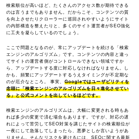
検索順位が高いほど、たくさんのアクセス数が期待できる
のは言うまでもありません。だからこそ、コンテンツの質
を向上させたりクローラーに巡回されやすいようにサイト
の内部構造を整えたりと、多くのサイト運営者がSEO強化
に工夫を凝らしているのでしょう。
ここで問題となるのが、常にアップデートを続ける「検索
エンジンのアルゴリズム」です。コンテンツの内容と違っ
てサイトの運営者側がコントロールできない領域ですか
ら、アップデートする度に対応しなければなりません。し
かも、頻繁にアップデートするうえタイミングが不定期な
のが厄介なところ。 事実、
Googleではユーザビリティを
念頭に「検索エンジンのアルゴリズムを日々進化させてい
る」と公式コメントを出しているほどです。
検索エンジンのアルゴリズムは、大幅に変更される時もあ
れば多少の変更で済む場合もあります。ですが、対応の遅
れによって苦労してSEO対策を講じたサイトの検索順位が
一夜にして急落してしまったら、悪夢としか言いようがあ
りません。そんなリスクを避けるには、SEOに関する最新