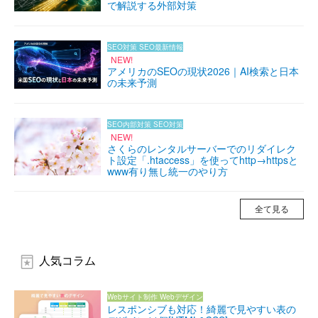
で解説する外部対策
SEO対策
SEO最新情報
NEW!
アメリカのSEOの現状2026｜AI検索と日本
の未来予測
SEO内部対策
SEO対策
NEW!
さくらのレンタルサーバーでのリダイレク
ト設定「.htaccess」を使ってhttp→httpsと
www有り無し統一のやり方
全て見る
人気コラム
Webサイト制作
Webデザイン
レスポンシブも対応！綺麗で見やすい表の