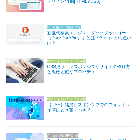
デザイン11個[HTML&CSS]
SEO対策
SEO最新情報
新世代検索エンジン「ダックダックゴー
（DuckDuckGo）」とは？Googleとの違い
は？
Webサイト制作
サイト制作
CSSだけ！レスポンシブなサイトの作り方
と鬼ほど使うプロパティ
Webサイト制作
サイト制作
【CSS】結局レスポンシブでのフォントサ
イズはどう書くべき？
Google関連
SEO対策