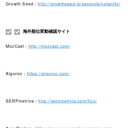
Growth Seed：
http://growthseed.jp/seotools/volatility/
海外順位変動確認サイト
MozCast：
http://mozcast.com/
Algoroo：
https://algoroo.com/
SERPmetrics：
http://serpmetrics.com/flux/