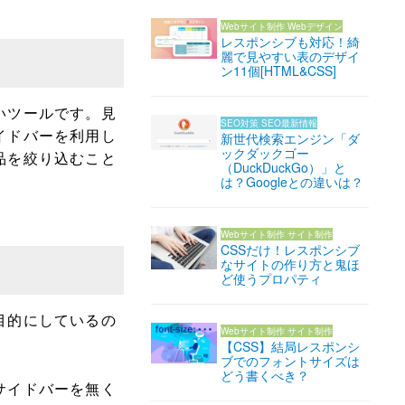
Webサイト制作
Webデザイン
レスポンシブも対応！綺
麗で見やすい表のデザイ
ン11個[HTML&CSS]
いツールです。見
SEO対策
SEO最新情報
イドバーを利用し
新世代検索エンジン「ダ
ックダックゴー
品を絞り込むこと
（DuckDuckGo）」と
は？Googleとの違いは？
Webサイト制作
サイト制作
CSSだけ！レスポンシブ
なサイトの作り方と鬼ほ
ど使うプロパティ
目的にしているの
Webサイト制作
サイト制作
。
【CSS】結局レスポンシ
ブでのフォントサイズは
どう書くべき？
サイドバーを無く