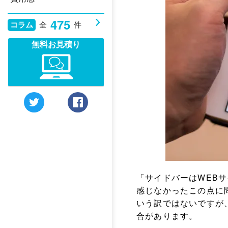
475
コラム
全
件
無料お見積り
「サイドバーはWEB
感じなかったこの点に
いう訳ではないですが
合があります。