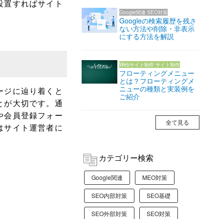
設置すればサイト
Google関連
SEO対策
。
Googleの検索履歴を残さ
ない方法や削除・非表示
にする方法を解説
Webサイト制作
サイト制作
フローティングメニュー
とは？フローティングメ
ニューの種類と実装例を
ージに辿り着くと
ご紹介
とが大切です。通
や会員登録フォー
全て見る
はサイト運営者に
カテゴリー検索
Google関連
MEO対策
SEO内部対策
SEO基礎
SEO外部対策
SEO対策