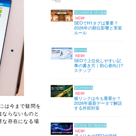
SEO内部対策
SEO基礎
NEW!
SEOでH1タグは重要？
2026年の順位影響と実装
ルール
SEO対策
NEW!
SEOで上位化しやすい記
事の書き方｜初心者向け7
ステップ
SEO外部対策
NEW!
被リンクは今も重要か？
2026年最新データで解説
には今まで疑問を
する外部対策
はならないものと
要な存在になる場
SEO対策
SEO最新情報
NEW!
アメリカのSEOの現状