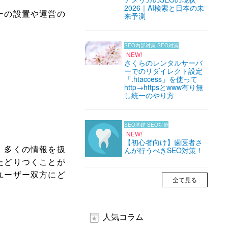
2026｜AI検索と日本の未
ーの設置や運営の
来予測
SEO内部対策
SEO対策
NEW!
さくらのレンタルサーバ
ーでのリダイレクト設定
「.htaccess」を使って
http→httpsとwww有り無
し統一のやり方
SEO基礎
SEO対策
NEW!
【初心者向け】歯医者さ
。多くの情報を扱
んが行うべきSEO対策！
たどりつくことが
ユーザー双方にど
全て見る
人気コラム