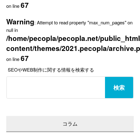
67
on line
Warning
: Attempt to read property "max_num_pages" on
null in
/home/pecopla/pecopla.net/public_html
content/themes/2021.pecopla/archive.
67
on line
SEOやWEB制作に関する情報を検索する
検
索:
コラム