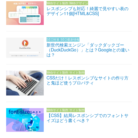
Webサイト制作
Webデザイン
レスポンシブも対応！綺麗で見やすい表の
デザイン11個[HTML&CSS]
SEO対策
SEO最新情報
新世代検索エンジン「ダックダックゴー
（DuckDuckGo）」とは？Googleとの違い
は？
Webサイト制作
サイト制作
CSSだけ！レスポンシブなサイトの作り方
と鬼ほど使うプロパティ
Webサイト制作
サイト制作
【CSS】結局レスポンシブでのフォントサ
イズはどう書くべき？