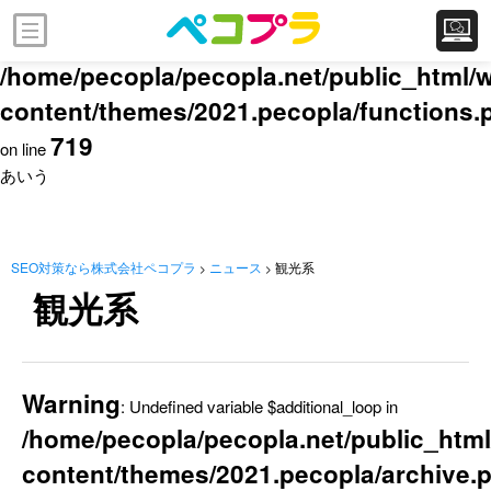
Warning
: Attempt to read property "post_type" on null in
/home/pecopla/pecopla.net/public_html/
content/themes/2021.pecopla/functions.
719
on line
あいう
SEO対策なら株式会社ペコプラ
ニュース
観光系
>
>
観光系
Warning
: Undefined variable $additional_loop in
/home/pecopla/pecopla.net/public_html
content/themes/2021.pecopla/archive.