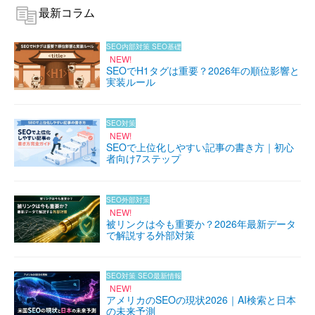
最新コラム
SEO内部対策
SEO基礎
NEW!
SEOでH1タグは重要？2026年の順位影響と
実装ルール
SEO対策
NEW!
SEOで上位化しやすい記事の書き方｜初心
者向け7ステップ
SEO外部対策
NEW!
被リンクは今も重要か？2026年最新データ
で解説する外部対策
SEO対策
SEO最新情報
NEW!
アメリカのSEOの現状2026｜AI検索と日本
の未来予測