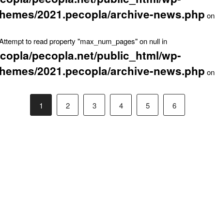
themes/2021.pecopla/archive-news.php
on 
 Attempt to read property "max_num_pages" on null in
copla/pecopla.net/public_html/wp-
themes/2021.pecopla/archive-news.php
on 
1
2
3
4
5
6