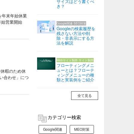
サイズはどう書くべ
き？
を年末年始休業
・年始営業開始
Google関連
SEO対策
Googleの検索履歴を
残さない方法や削
除・非表示にする方
法を解説
Webサイト制作
サイト制作
フローティングメニ
ューとは？フローテ
季休暇のため休
ィングメニューの種
問い合わせ」につ
類と実装例をご紹介
全て見る
カテゴリー検索
Google関連
MEO対策