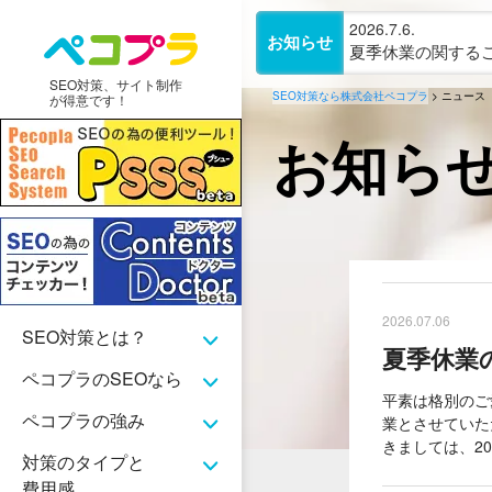
2026.7.6.
お知らせ
夏季休業の関するご案内(
SEO対策、サイト制作
SEO対策なら株式会社ペコプラ
>
ニュース
が得意です！
お知ら
2026.07.06
SEO対策とは？
夏季休業の関
ペコプラのSEOなら
平素は格別のご
ペコプラの強み
業とさせていた
きましては、20
対策のタイプと
費用感