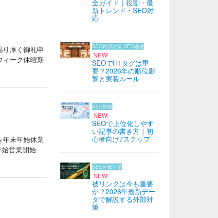
全ガイド｜役割・最
新トレンド・SEO対
応
SEO内部対策
SEO基礎
賜り厚く御礼申
NEW!
ウィーク休暇期
SEOでH1タグは重
要？2026年の順位影
響と実装ルール
SEO対策
NEW!
SEOで上位化しやす
い記事の書き方｜初
心者向け7ステップ
を年末年始休業
・年始営業開始
SEO外部対策
NEW!
被リンクは今も重要
か？2026年最新デー
タで解説する外部対
策