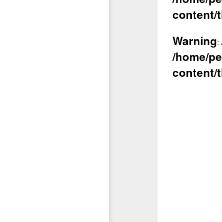
content/
Warning
:
/home/pe
content/