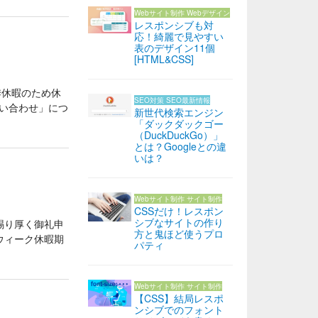
Webサイト制作
Webデザイン
レスポンシブも対
応！綺麗で見やすい
表のデザイン11個
[HTML&CSS]
季休暇のため休
SEO対策
SEO最新情報
問い合わせ」につ
新世代検索エンジン
「ダックダックゴー
（DuckDuckGo）」
とは？Googleとの違
いは？
Webサイト制作
サイト制作
CSSだけ！レスポン
シブなサイトの作り
賜り厚く御礼申
方と鬼ほど使うプロ
ウィーク休暇期
パティ
Webサイト制作
サイト制作
【CSS】結局レスポ
ンシブでのフォント