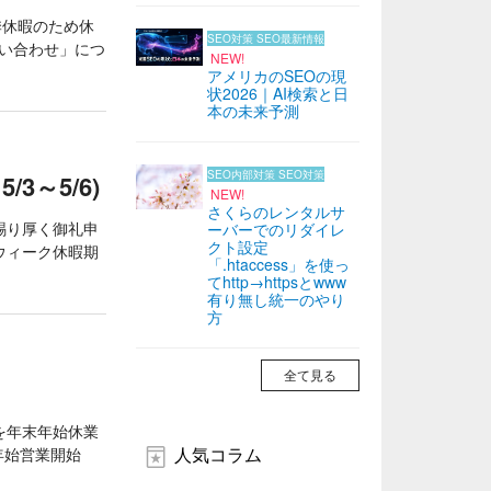
季休暇のため休
SEO対策
SEO最新情報
問い合わせ」につ
NEW!
アメリカのSEOの現
状2026｜AI検索と日
本の未来予測
SEO内部対策
SEO対策
3～5/6)
NEW!
さくらのレンタルサ
賜り厚く御礼申
ーバーでのリダイレ
クト設定
ウィーク休暇期
「.htaccess」を使っ
てhttp→httpsとwww
有り無し統一のやり
方
全て見る
を年末年始休業
人気コラム
・年始営業開始