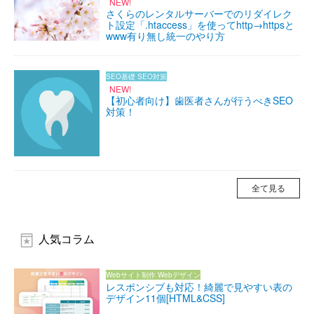
NEW!
さくらのレンタルサーバーでのリダイレク
ト設定「.htaccess」を使ってhttp→httpsと
www有り無し統一のやり方
SEO基礎
SEO対策
NEW!
【初心者向け】歯医者さんが行うべきSEO
対策！
全て見る
人気コラム
Webサイト制作
Webデザイン
レスポンシブも対応！綺麗で見やすい表の
デザイン11個[HTML&CSS]