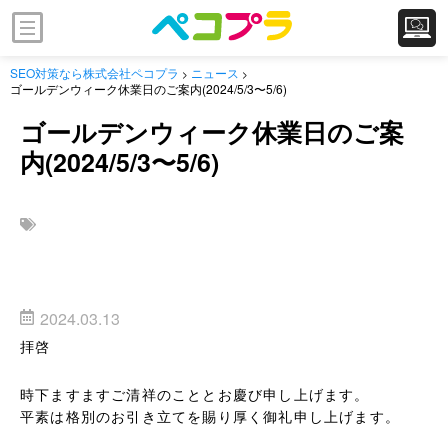
SEO対策なら株式会社ペコプラ
ニュース
>
>
ゴールデンウィーク休業日のご案内(2024/5/3〜5/6)
ゴールデンウィーク休業日のご案
内(2024/5/3〜5/6)
/home/pecopla/pecopla.net/public_html/wp-
content/themes/2021.pecopla/single.php on line
24
">
2024.03.13
拝啓
時下ますますご清祥のこととお慶び申し上げます。
平素は格別のお引き立てを賜り厚く御礼申し上げます。