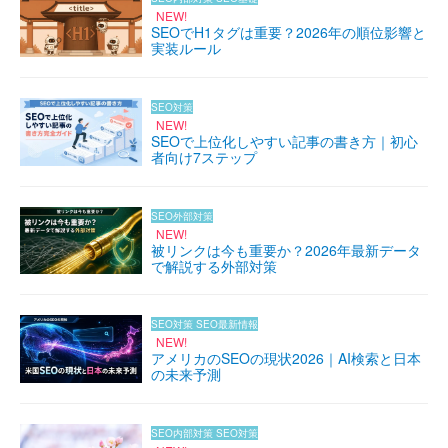
NEW!
SEOでH1タグは重要？2026年の順位影響と
実装ルール
SEO対策
NEW!
SEOで上位化しやすい記事の書き方｜初心
者向け7ステップ
SEO外部対策
NEW!
被リンクは今も重要か？2026年最新データ
で解説する外部対策
SEO対策
SEO最新情報
NEW!
アメリカのSEOの現状2026｜AI検索と日本
の未来予測
SEO内部対策
SEO対策