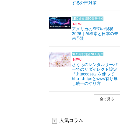
する外部対策
SEO対策
SEO最新情報
NEW!
アメリカのSEOの現状
2026｜AI検索と日本の未
来予測
SEO内部対策
SEO対策
NEW!
さくらのレンタルサーバ
ーでのリダイレクト設定
「.htaccess」を使って
http→httpsとwww有り無
し統一のやり方
全て見る
人気コラム