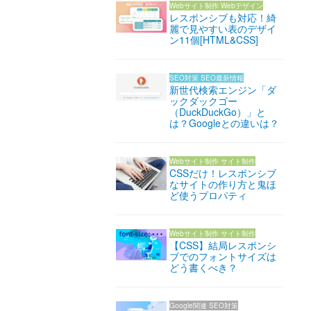
Webサイト制作
Webデザイン
レスポンシブも対応！綺
麗で見やすい表のデザイ
ン11個[HTML&CSS]
SEO対策
SEO最新情報
新世代検索エンジン「ダ
ックダックゴー
（DuckDuckGo）」と
は？Googleとの違いは？
Webサイト制作
サイト制作
CSSだけ！レスポンシブ
なサイトの作り方と鬼ほ
ど使うプロパティ
Webサイト制作
サイト制作
【CSS】結局レスポンシ
ブでのフォントサイズは
どう書くべき？
Google関連
SEO対策