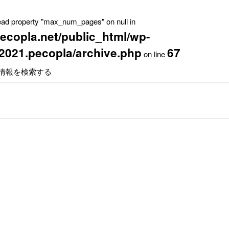
read property "max_num_pages" on null in
ecopla.net/public_html/wp-
2021.pecopla/archive.php
67
on line
る情報を検索する