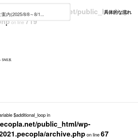
e/pecopla/pecopla.net/public_html/wp-
具体的な流れ
2025/8/8～8/1...
php
719
on line
>
SNS系
riable $additional_loop in
ecopla.net/public_html/wp-
2021.pecopla/archive.php
67
on line