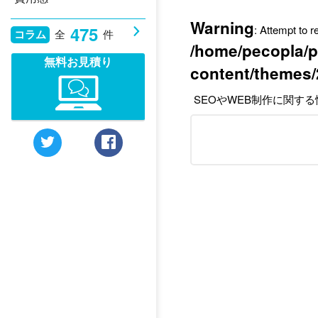
Warning
: Attempt to 
475
コラム
全
件
/home/pecopla/p
無料お見積り
content/themes/
SEOやWEB制作に関す
検
索: