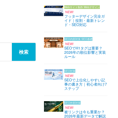
Webサイト制作
Webデザイン
NEW!
フッターデザイン完全ガ
イド｜役割・最新トレン
ド・SEO対応
SEO内部対策
SEO基礎
NEW!
SEOでH1タグは重要？
2026年の順位影響と実装
ルール
SEO対策
NEW!
SEOで上位化しやすい記
事の書き方｜初心者向け7
ステップ
SEO外部対策
NEW!
被リンクは今も重要か？
2026年最新データで解説