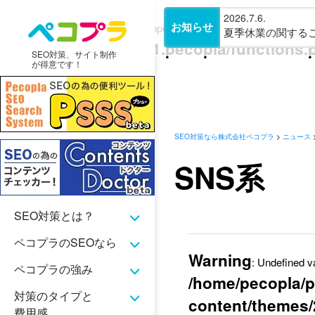
2026.7.6.
Warning
/hom
お知らせ
: Attempt to read property "post_type" on null in
夏季休業の関するご案内(
content/themes/2021.pecopla/functions.
SEO対策、サイト制作
が得意です！
あいう
SEO対策なら株式会社ペコプラ
>
ニュース
SNS系
SEO対策とは？
ペコプラのSEOなら
Warning
: Undefined va
ペコプラの強み
/home/pecopla/p
対策のタイプと
content/themes/
費用感