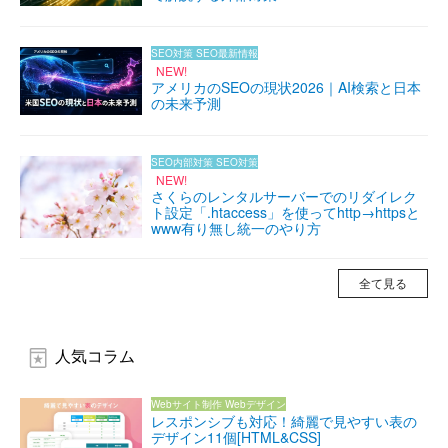
SEO対策
SEO最新情報
NEW!
アメリカのSEOの現状2026｜AI検索と日本
の未来予測
SEO内部対策
SEO対策
NEW!
さくらのレンタルサーバーでのリダイレク
ト設定「.htaccess」を使ってhttp→httpsと
www有り無し統一のやり方
全て見る
人気コラム
Webサイト制作
Webデザイン
レスポンシブも対応！綺麗で見やすい表の
デザイン11個[HTML&CSS]