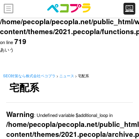
Warning
: Attempt to read property "post_type" on null in
/home/pecopla/pecopla.net/public_html/
content/themes/2021.pecopla/functions.
719
on line
あいう
SEO対策なら株式会社ペコプラ
ニュース
宅配系
>
>
宅配系
Warning
: Undefined variable $additional_loop in
/home/pecopla/pecopla.net/public_html
content/themes/2021.pecopla/archive.