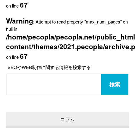
67
on line
Warning
: Attempt to read property "max_num_pages" on
null in
/home/pecopla/pecopla.net/public_html
content/themes/2021.pecopla/archive.
67
on line
SEOやWEB制作に関する情報を検索する
検
索:
コラム